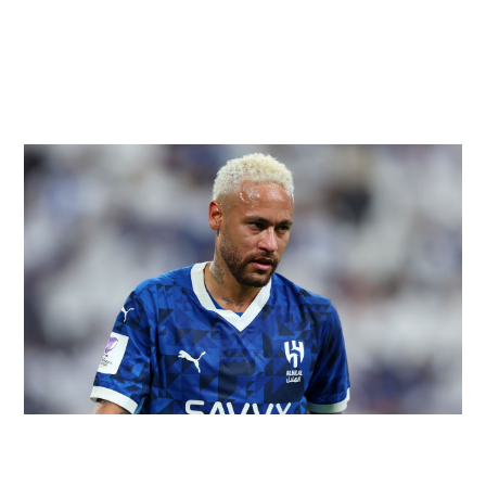
네이마르 대이적설 진실은