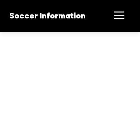
컨
텐
메
Soccer Information
츠
로
뉴
건
너
뛰
기