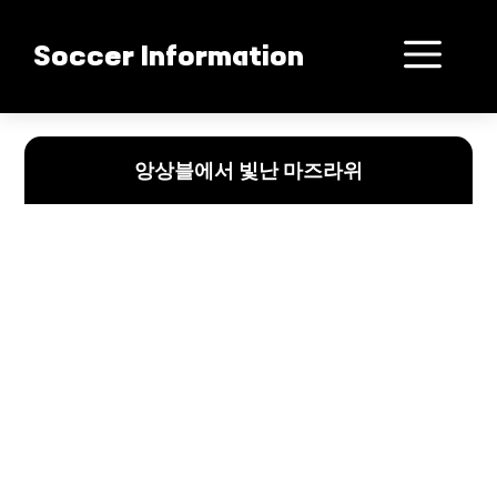
컨
텐
메
Soccer Information
츠
로
뉴
건
누사이르 마즈라위: 수비에서 꽃피운 다재다능한 잠재력
너
앙상블에서 빛난 마즈라위
뛰
기