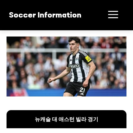
컨
텐
메
Soccer Information
츠
로
뉴
건
뉴캐슬 애스턴 빌라 격돌
너
뛰
기
뉴캐슬 대 애스턴 빌라 경기