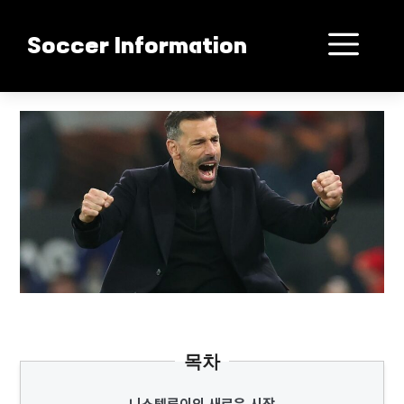
컨
텐
메
Soccer Information
츠
로
뉴
건
니스텔루이 감독 충격 선임
너
뛰
기
목차