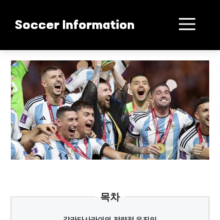
컨
텐
메
Soccer Information
츠
로
뉴
건
디발라 터키행 초읽기
너
뛰
기
목차