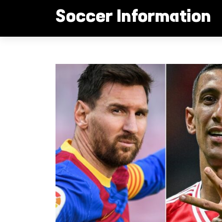
컨
Soccer Information
텐
츠
로
디 마리아 메시 제쳤다!
건
너
뛰
기