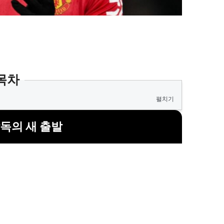
목차
펼치기
독의 새 출발