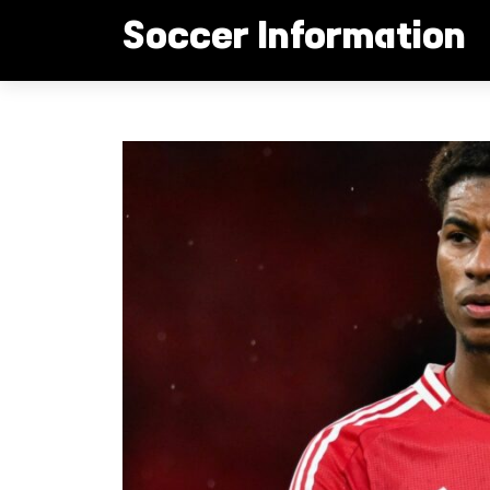
컨
Soccer Information
텐
츠
로
래시포드 결국 방출위기?
건
너
뛰
기