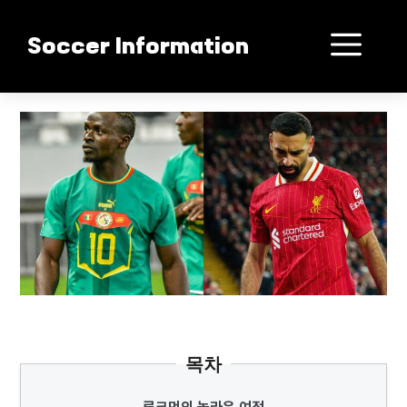
컨
텐
메
Soccer Information
츠
로
뉴
건
루크먼 발롱도르 제친 이유
너
뛰
기
목차