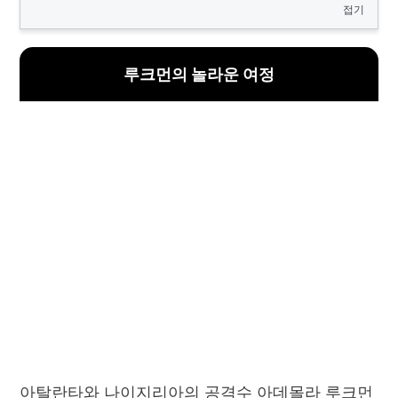
접기
루크먼의 놀라운 여정
아탈란타와 나이지리아의 공격수 아데몰라 루크먼