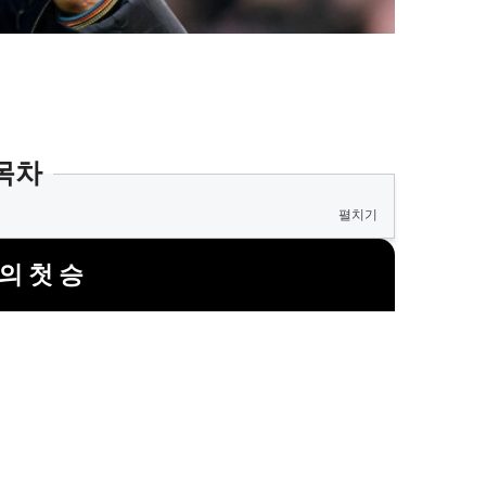
목차
펼치기
의 첫 승