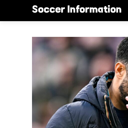
컨
Soccer Information
텐
츠
로
맨유 아스널전 비상! 2명 결장
건
너
뛰
기