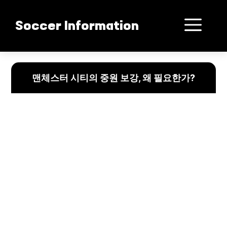
컨
텐
메
Soccer Information
츠
로
뉴
건
“맨체스터 시티의 중원 보강: 마르틴 주비멘디 영입의 필요성과 걸림돌”
너
맨체스터 시티의 중원 보강, 왜 필요한가?
뛰
기