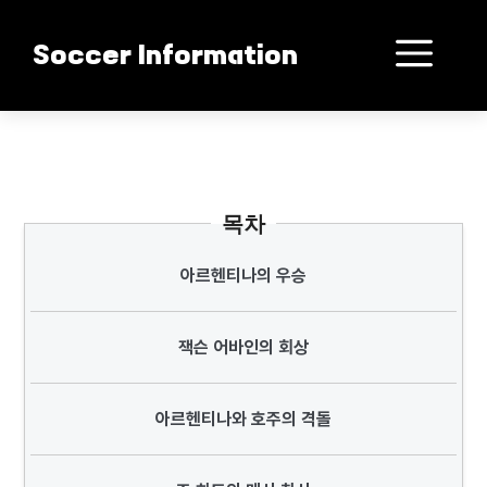
컨
텐
메
Soccer Information
츠
로
뉴
건
메시가 왼쪽 도는 이유
너
뛰
기
목차
아르헨티나의 우승
잭슨 어바인의 회상
아르헨티나와 호주의 격돌