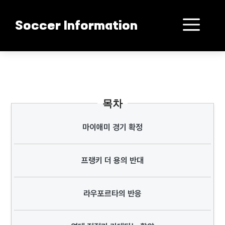
컨
텐
메
Soccer Information
츠
로
뉴
건
바르셀로나 마이애미 원정 충격!
너
뛰
기
목차
마이애미 경기 확정
프랭키 더 용의 반대
라우포르타의 반응