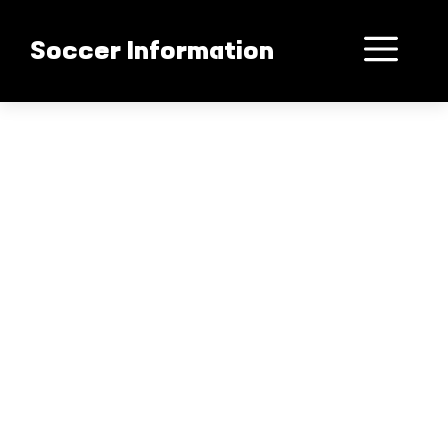
컨
텐
메
Soccer Information
츠
로
뉴
건
발베르데 마드리드의 핵심
너
뛰
기