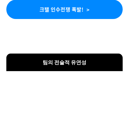
크팰 인수전쟁 폭발!
팀의 전술적 유연성