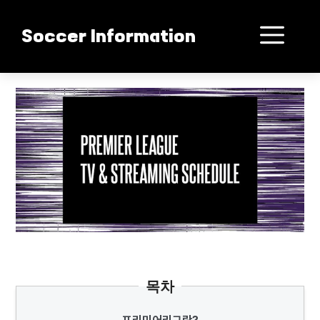
컨
텐
메
Soccer Information
츠
로
뉴
건
‘빅식스’ 몰락? EPL 대격변!
너
뛰
기
목차