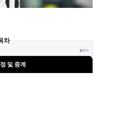
목차
펼치기
정 및 중계