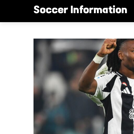
컨
Soccer Information
텐
츠
로
빌라 유벤투스 격돌!
건
너
뛰
기