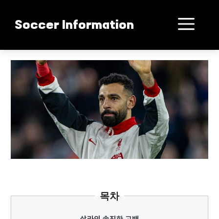
컨
텐
메
Soccer Information
츠
로
뉴
건
살라의 충격 계약 논란
너
뛰
기
목차