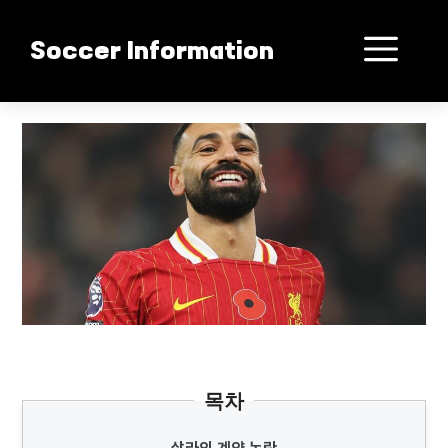
컨
텐
메
Soccer Information
츠
로
뉴
건
살라 계약폭발 위기
너
뛰
기
목차