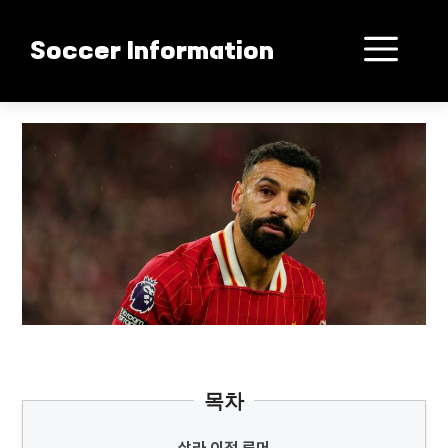
컨
텐
메
Soccer Information
츠
로
뉴
건
살라 PSG행 초읽기
너
뛰
기
목차