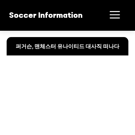
컨
텐
메
Soccer Information
츠
로
뉴
건
알렉스 퍼거슨 경의 맨체스터 유나이티드와의 마지막 여정: 그의 유산과 재정적
너
퍼거슨, 맨체스터 유나이티드 대사직 떠나다
뛰
기