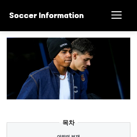
컨
텐
메
Soccer Information
츠
로
뉴
건
야말 없다 바르샤 추락
너
뛰
기
목차