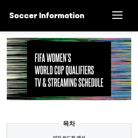
컨
텐
메
Soccer Information
츠
로
뉴
건
여자축구 월드컵 전쟁 시작
너
뛰
기
목차