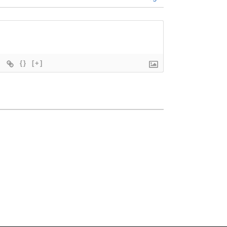
{}
[+]