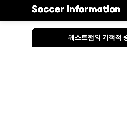
컨
Soccer Information
텐
츠
로
“위기의 웨스트햄, 로페테기 감독의 새로운 도전”
건
웨스트햄의 기적적 승
너
뛰
기