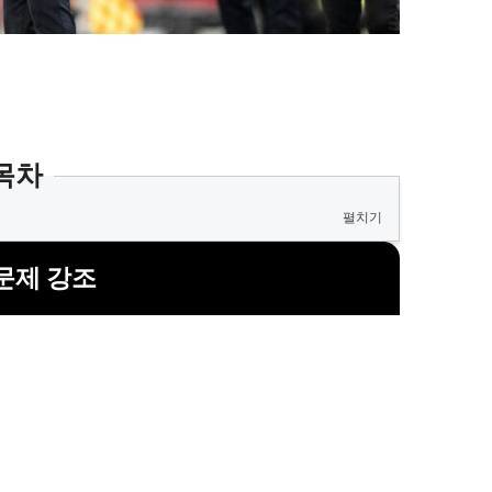
목차
펼치기
문제 강조