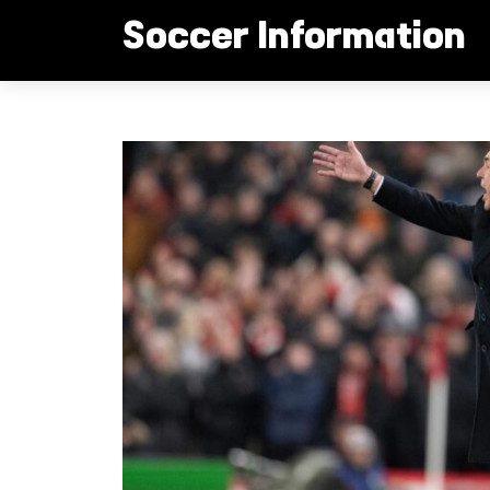
컨
Soccer Information
텐
츠
로
음바페 부진 팀탓? 안첼로티의 속내는
건
너
뛰
기