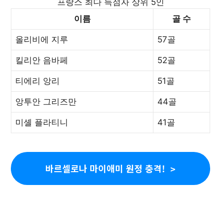
프랑스 최다 득점자 상위 5인
이름
골 수
올리비에 지루
57골
킬리안 음바페
52골
티에리 앙리
51골
앙투안 그리즈만
44골
미셸 플라티니
41골
바르셀로나 마이애미 원정 충격!