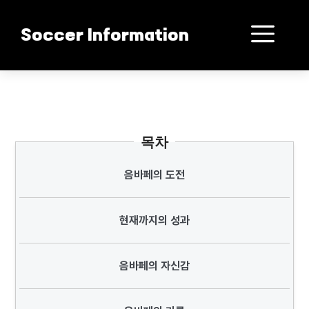
컨
텐
메
Soccer Information
츠
로
뉴
건
음바페 지루 넘는다
너
뛰
기
목차
음바페의 도전
현재까지의 성과
음바페의 자신감