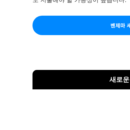
벤제마 
새로운