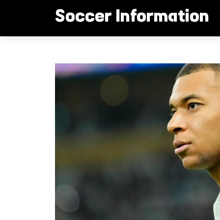
컨
Soccer Information
텐
츠
로
음바페PSG결별위기
건
너
뛰
기