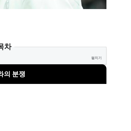
목차
펼치기
와의 분쟁