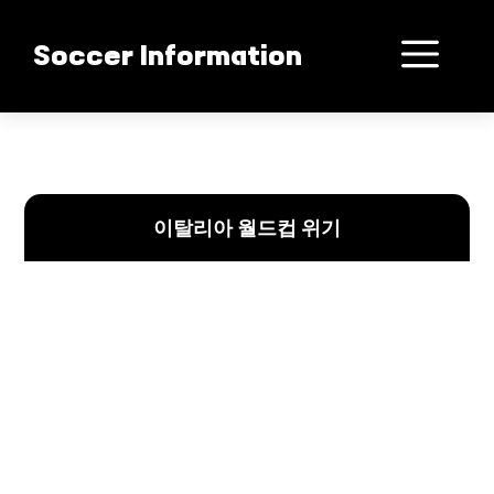
컨
텐
메
Soccer Information
츠
로
뉴
건
이탈리아 월드컵 또 실패?
너
뛰
기
이탈리아 월드컵 위기