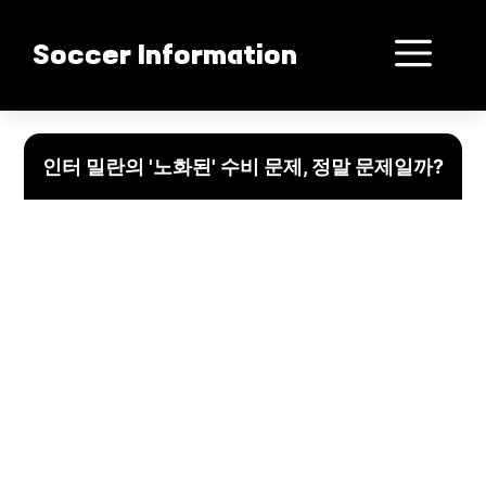
컨
텐
메
Soccer Information
츠
로
뉴
건
“인터 밀란의 수비 문제, 나이가 아닌 다른 해법 찾기”
너
인터 밀란의 '노화된' 수비 문제, 정말 문제일까?
뛰
기