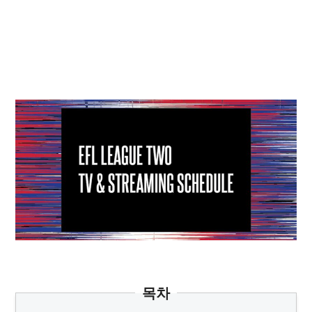
축구팬 필독 리그투 진실
목차