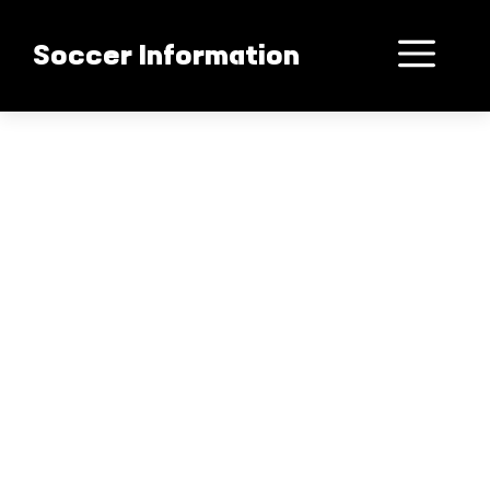
컨
텐
메
Soccer Information
츠
로
뉴
건
너
뛰
기