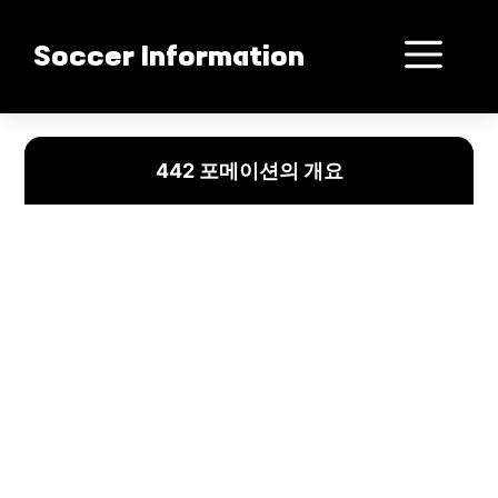
컨
텐
메
Soccer Information
츠
로
뉴
건
축구 442 포메이션의 장단점과 전략적 활용법
너
442 포메이션의 개요
뛰
기