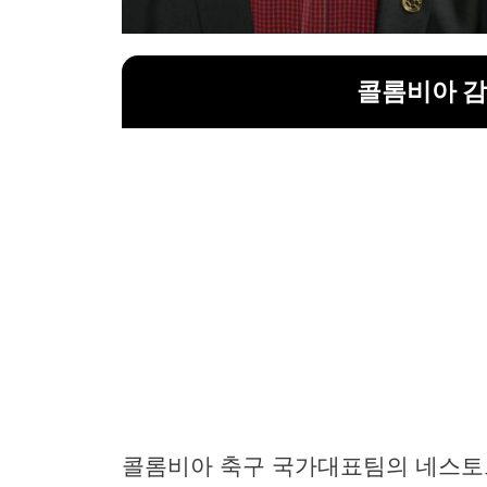
콜롬비아 감
콜롬비아 축구 국가대표팀의 네스토르