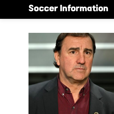
컨
Soccer Information
텐
츠
로
콜롬비아 감독 로렌소 메시를 향한 끝없는 애정
건
너
뛰
기