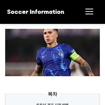
컨
텐
메
Soccer Information
츠
로
뉴
건
토트넘 로마 대결 생중계 방법
너
뛰
기
목차