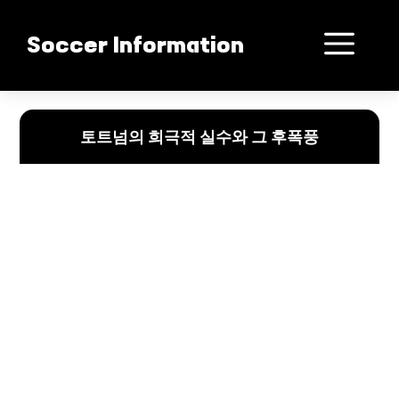
컨
텐
메
Soccer Information
츠
로
뉴
건
토트넘, 희극적 실수의 연속과 위태로운 미래
너
토트넘의 희극적 실수와 그 후폭풍
뛰
기