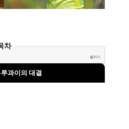
목차
펼치기
우루과이의 대결