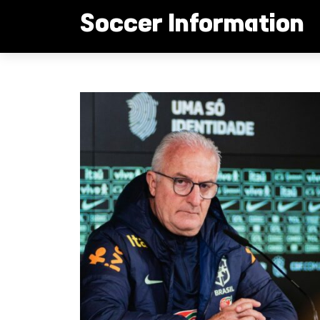
컨
Soccer Information
텐
츠
로
하피냐 비니시우스 대체
건
너
뛰
기