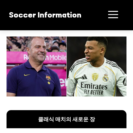
컨
텐
메
Soccer Information
츠
로
뉴
건
한지 플릭 바르셀로나 레알 마드리드 격돌!
너
뛰
기
클래식 매치의 새로운 장