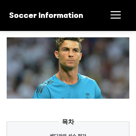
컨
텐
메
Soccer Information
츠
로
뉴
건
호날두보다 외질 천재성
너
뛰
기
목차