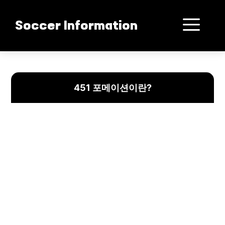
컨
텐
메
Soccer Information
츠
로
뉴
건
451 포메이션의 장단점 완벽 해부
너
뛰
451 포메이션이란?
기