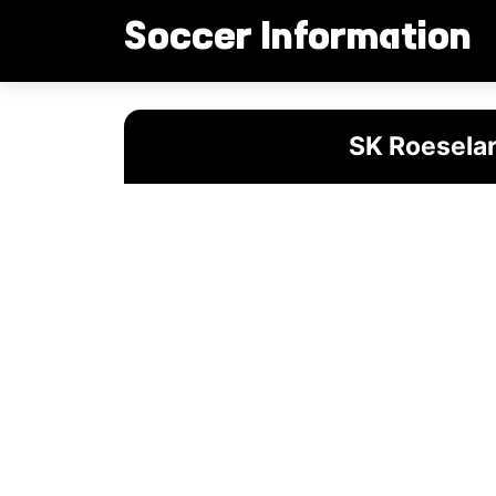
컨
Soccer Information
텐
츠
로
SK Roeselare의 역사적 부활과 미래를 향한 도전
건
SK Roesel
너
뛰
기