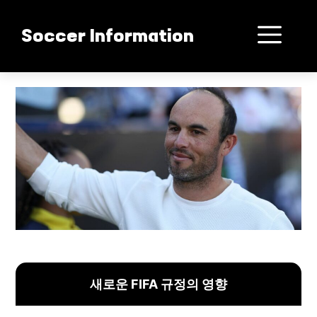
컨
텐
메
Soccer Information
츠
로
뉴
건
USMNT 위기 FIFA 규정!
너
뛰
기
새로운 FIFA 규정의 영향