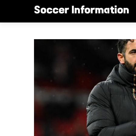
컨
Soccer Information
텐
츠
로
래시포드 사우디행?
건
너
뛰
기