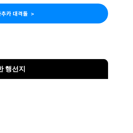
파추카 대격돌
한 행선지