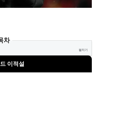
목차
펼치기
드 이적설