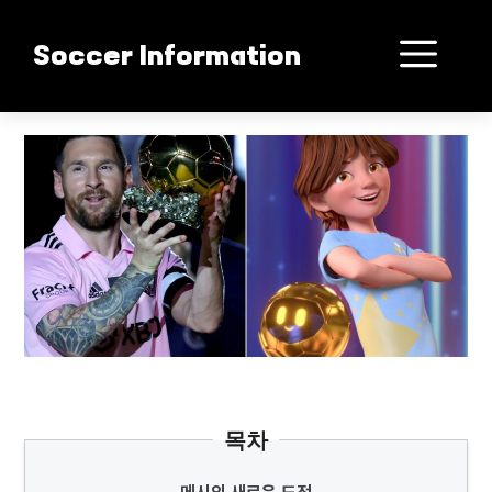
컨
텐
메
Soccer Information
츠
로
뉴
건
메시 애니 도전장
너
뛰
기
목차