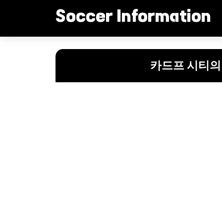
컨
Soccer Information
텐
츠
로
“부상 복귀 임박: 카드프 시티의 재도약을 이끌 두 공격수”
건
카드프 시티의
너
뛰
기