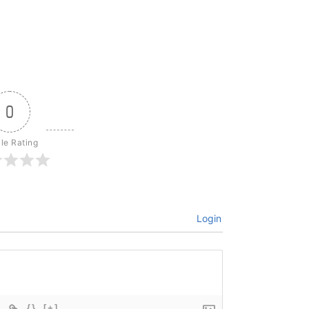
0
cle Rating
Login
{}
[+]