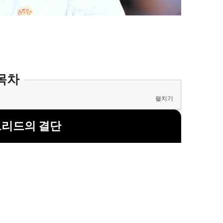
목차
펼치기
드리드의 결단