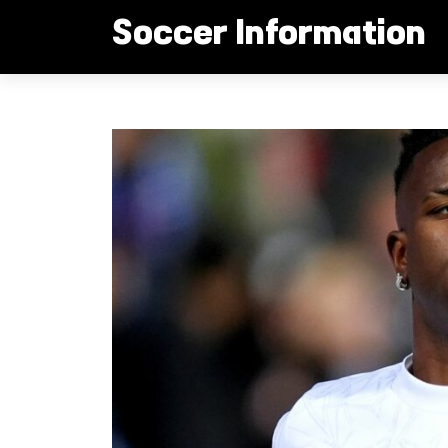
컨
Soccer Information
텐
츠
로
비니시우스 10억 거절!
건
너
뛰
기