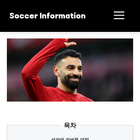
컨
텐
메
Soccer Information
츠
로
뉴
건
살라 이적설 폭풍전야
너
뛰
기
목차