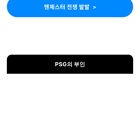
맨체스터 전쟁 발발
PSG의 부인