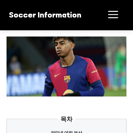
컨
텐
메
Soccer Information
츠
로
뉴
건
야말 공백 바르사 위기
너
뛰
기
목차