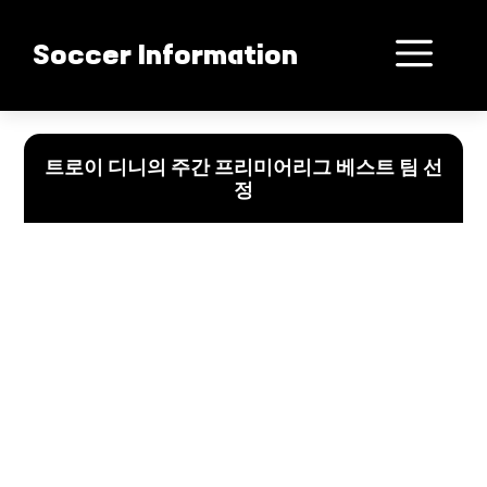
컨
텐
메
Soccer Information
츠
로
뉴
건
트로이 디니의 프리미어리그 주간 베스트: 선수들의 활약과 새로운 발견
너
트로이 디니의 주간 프리미어리그 베스트 팀 선
뛰
정
기